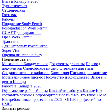
Виза в Канаду в 2026
Туристическая
Студенческая
Гостевая
Рабочая
Продление Study Permit
Post-graduation Work Permit
CUAET для украинцев
Open Work Permit
Транзитная
Для цифровых кочевников
Super Visa
Оценка шансов на визу
Полезные статьи
Можно ли в Канаду сейчас
Документы для визы
Перевод
документов
Спонсорское письмо
Страховка для визы
Создание личного кабинета
Биометрия
Письмо-приглашение
Мотивационное письмо
Посольство и Консульство
Визовый
центр Канады
Работа в Канаде в 2026
Оформление рабочей визы
Как найти работу в Канаде
Как
составить резюме
Сопроводительное письмо
Что такое LMIA
Востребованные профессии в 2026
ТОП-20 профессий по
LMIA
Заказать резюме