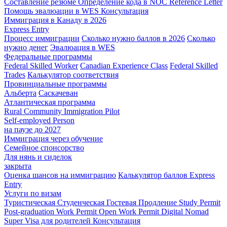
Составление резюме
Определение кода в NOC
Reference Letter
Помощь эвалюации в WES
Консультация
Иммиграция в Канаду в 2026
Express Entry
Процесс иммиграции
Сколько нужно баллов в 2026
Сколько
нужно денег
Эвалюация в WES
Федеральные программы
Federal Skilled Worker
Canadian Experience Class
Federal Skilled
Trades
Калькулятор соответствия
Провинциальные программы
Альберта
Саскачеван
Атлантическая программа
Rural Community Immigration Pilot
Self-employed Person
на паузе до 2027
Иммиграция через обучение
Семейное спонсорство
Для нянь и сиделок
закрыта
Оценка шансов на иммиграцию
Калькулятор баллов Express
Entry
Услуги по визам
Туристическая
Студенческая
Гостевая
Продление Study Permit
Post-graduation Work Permit
Open Work Permit
Digital Nomad
Super Visa для родителей
Консультация