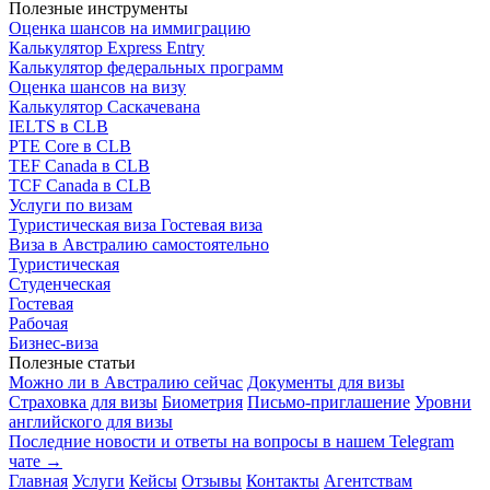
Полезные инструменты
Оценка шансов на иммиграцию
Калькулятор Express Entry
Калькулятор федеральных программ
Оценка шансов на визу
Калькулятор Саскачевана
IELTS в CLB
PTE Core в CLB
TEF Canada в CLB
TCF Canada в CLB
Услуги по визам
Туристическая виза
Гостевая виза
Виза в Австралию самостоятельно
Туристическая
Студенческая
Гостевая
Рабочая
Бизнес-виза
Полезные статьи
Можно ли в Австралию сейчас
Документы для визы
Страховка для визы
Биометрия
Письмо-приглашение
Уровни
английского для визы
Последние новости и ответы на вопросы в нашем Telegram
чате →
Главная
Услуги
Кейсы
Отзывы
Контакты
Агентствам