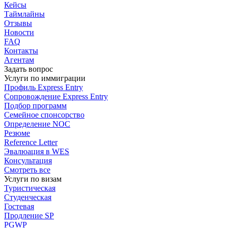
Кейсы
Таймлайны
Отзывы
Новости
FAQ
Контакты
Агентам
Задать вопрос
Услуги по иммиграции
Профиль
Express Entry
Сопровождение
Express Entry
Подбор
программ
Семейное спонсорство
Определение NOC
Резюме
Reference Letter
Эвалюация в WES
Консультация
Смотреть все
Услуги по визам
Туристическая
Студенческая
Гостевая
Продление SP
PGWP