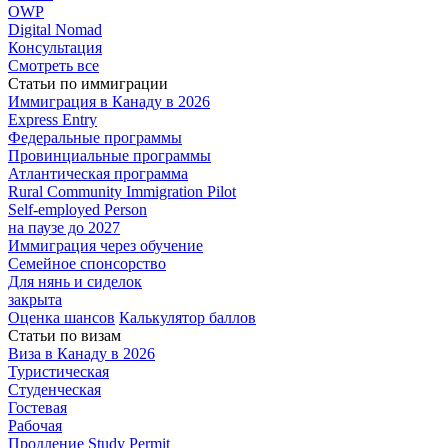
OWP
Digital Nomad
Консультация
Смотреть все
Статьи по иммиграции
Иммиграция в
Канаду в 2026
Express
Entry
Федеральные
программы
Провинциальные
программы
Атлантическая
программа
Rural Community Immigration Pilot
Self-employed Person
на паузе до 2027
Иммиграция
через обучение
Семейное
спонсорство
Для нянь и сиделок
закрыта
Оценка шансов
Калькулятор баллов
Статьи по визам
Виза в Канаду
в 2026
Туристическая
Студенческая
Гостевая
Рабочая
Продление Study Permit