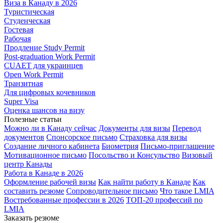
Виза в Канаду в 2026
Туристическая
Студенческая
Гостевая
Рабочая
Продление Study Permit
Post-graduation Work Permit
CUAET для украинцев
Open Work Permit
Транзитная
Для цифровых кочевников
Super Visa
Оценка шансов на визу
Полезные статьи
Можно ли в Канаду сейчас
Документы для визы
Перевод
документов
Спонсорское письмо
Страховка для визы
Создание личного кабинета
Биометрия
Письмо-приглашение
Мотивационное письмо
Посольство и Консульство
Визовый
центр Канады
Работа в Канаде в 2026
Оформление рабочей визы
Как найти работу в Канаде
Как
составить резюме
Сопроводительное письмо
Что такое LMIA
Востребованные профессии в 2026
ТОП-20 профессий по
LMIA
Заказать резюме