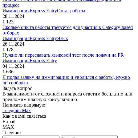
процесс
Иммиграция
Express Entry
Опыт работы
28.11.2024
1 123
Сколько опыта работы требуется для участия в Category-based
отборах
Иммиграция
Express Entry
Язык
26.11.2024
1 178
Нужно ли пересдавать языковой тест после подачи на PR
Иммиграция
Express Entry
04.11.2024
1 636
Я подал заявку на иммиграцию и уволился с работы, нужно
ли сообщить
Задать вопрос
В зависимости от сложности вопроса ответим бесплатно или
предложим платную консультацию
Написать напрямую:
Telegram
Max
Как с вами связаться
E-mail
MAX
Telegram