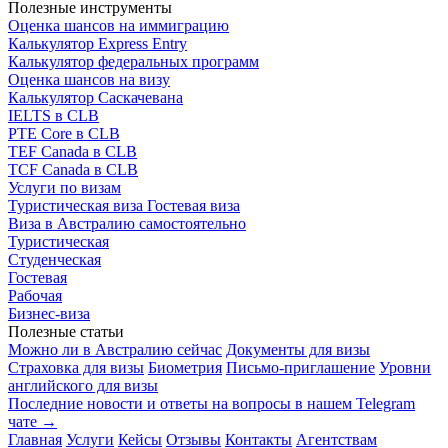
Полезные инструменты
Оценка шансов на иммиграцию
Калькулятор Express Entry
Калькулятор федеральных программ
Оценка шансов на визу
Калькулятор Саскачевана
IELTS в CLB
PTE Core в CLB
TEF Canada в CLB
TCF Canada в CLB
Услуги по визам
Туристическая виза
Гостевая виза
Виза в Австралию самостоятельно
Туристическая
Студенческая
Гостевая
Рабочая
Бизнес-виза
Полезные статьи
Можно ли в Австралию сейчас
Документы для визы
Страховка для визы
Биометрия
Письмо-приглашение
Уровни
английского для визы
Последние новости и ответы на вопросы в нашем Telegram
чате →
Главная
Услуги
Кейсы
Отзывы
Контакты
Агентствам