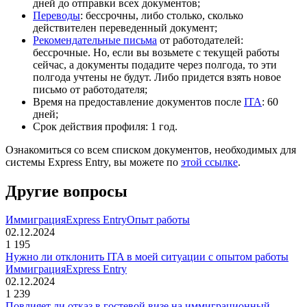
дней до отправки всех документов;
Переводы
: бессрочны, либо столько, сколько
действителен переведенный документ;
Рекомендательные письма
от работодателей:
бессрочные. Но, если вы возьмете с текущей работы
сейчас, а документы подадите через полгода, то эти
полгода учтены не будут. Либо придется взять новое
письмо от работодателя;
Время на предоставление документов после
ITA
: 60
дней;
Срок действия профиля: 1 год.
Ознакомиться со всем списком документов, необходимых для
системы Express Entry, вы можете по
этой ссылке
.
Другие вопросы
Иммиграция
Express Entry
Опыт работы
02.12.2024
1 195
Нужно ли отклонить ITA в моей ситуации с опытом работы
Иммиграция
Express Entry
02.12.2024
1 239
Повлияет ли отказ в гостевой визе на иммиграционный