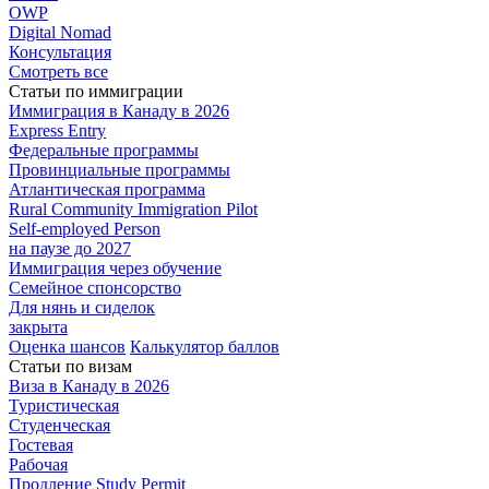
OWP
Digital Nomad
Консультация
Смотреть все
Статьи по иммиграции
Иммиграция в
Канаду в 2026
Express
Entry
Федеральные
программы
Провинциальные
программы
Атлантическая
программа
Rural Community Immigration Pilot
Self-employed Person
на паузе до 2027
Иммиграция
через обучение
Семейное
спонсорство
Для нянь и сиделок
закрыта
Оценка шансов
Калькулятор баллов
Статьи по визам
Виза в Канаду
в 2026
Туристическая
Студенческая
Гостевая
Рабочая
Продление Study Permit