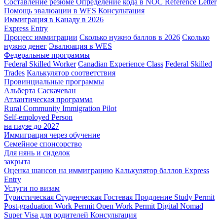
Составление резюме
Определение кода в NOC
Reference Letter
Помощь эвалюации в WES
Консультация
Иммиграция в Канаду в 2026
Express Entry
Процесс иммиграции
Сколько нужно баллов в 2026
Сколько
нужно денег
Эвалюация в WES
Федеральные программы
Federal Skilled Worker
Canadian Experience Class
Federal Skilled
Trades
Калькулятор соответствия
Провинциальные программы
Альберта
Саскачеван
Атлантическая программа
Rural Community Immigration Pilot
Self-employed Person
на паузе до 2027
Иммиграция через обучение
Семейное спонсорство
Для нянь и сиделок
закрыта
Оценка шансов на иммиграцию
Калькулятор баллов Express
Entry
Услуги по визам
Туристическая
Студенческая
Гостевая
Продление Study Permit
Post-graduation Work Permit
Open Work Permit
Digital Nomad
Super Visa для родителей
Консультация