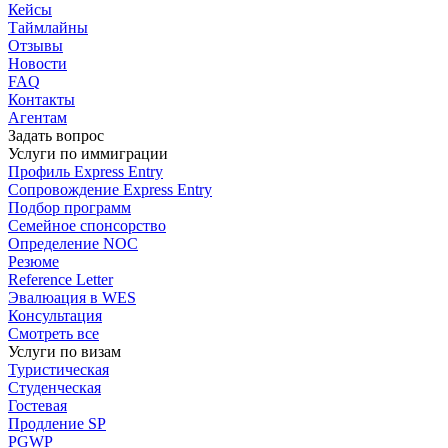
Кейсы
Таймлайны
Отзывы
Новости
FAQ
Контакты
Агентам
Задать вопрос
Услуги по иммиграции
Профиль
Express Entry
Сопровождение
Express Entry
Подбор
программ
Семейное спонсорство
Определение NOC
Резюме
Reference Letter
Эвалюация в WES
Консультация
Смотреть все
Услуги по визам
Туристическая
Студенческая
Гостевая
Продление SP
PGWP